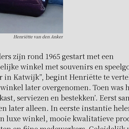
Henriëtte van den Anker
ers zijn rond 1965 gestart met een
lijke winkel met souvenirs en speelg
 in Katwijk”, begint Henriëtte te verte
 winkel later overgenomen. Toen was he
kast, serviezen en bestekken’. Eerst s
en later alleen. In eerste instantie hel
n luxe winkel, mooie kwalitatieve pro
nten en fijne medewerkers. Geleidelijk