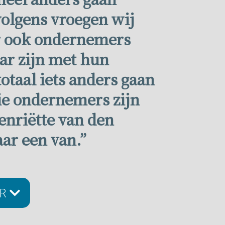
volgens vroegen wij
er ook ondernemers
aar zijn met hun
totaal iets anders gaan
ie ondernemers zijn
enriëtte van den
aar een van.”
ER