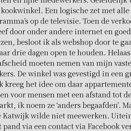
kookwinkel. Een logische zet met alle
amma’s op de televisie. Toen de verko
eef door onder andere internet en goe
en, besloot ik als webshop door te ga
ar drie dagen open te houden. Helaas
 afscheid moeten nemen van mijn vast
rs. De winkel was gevestigd in een g
k kreeg het idee om daar appartemente
en voor mensen met een afstand tot d
rkt, ik noem ze ‘anders begaafden’. M
Katwijk wilde niet meewerken. Uitein
t pand via een contact via Facebook ve