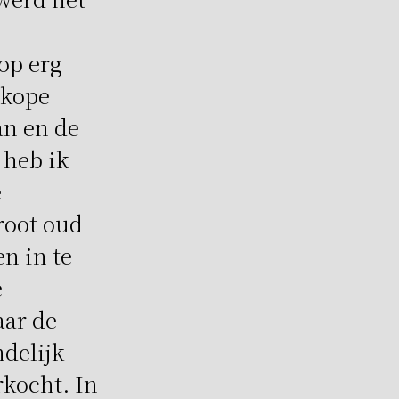
op erg
dkope
an en de
 heb ik
e
root oud
n in te
e
aar de
delijk
rkocht. In