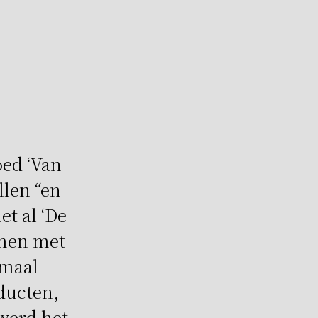
oed ‘Van
llen “en
t al ‘De
amen met
emaal
ducten,
 werd het