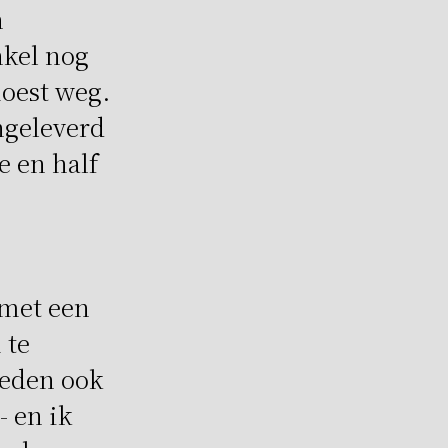
n
nkel nog
oest weg.
ngeleverd
e en half
 met een
 te
leden ook
- en ik