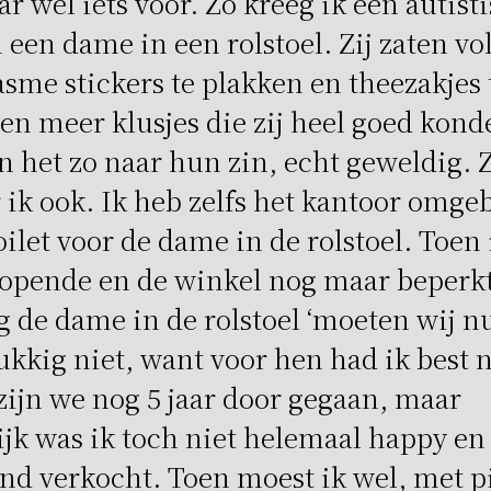
ar wel iets voor. Zo kreeg ik een autist
 een dame in een rolstoel. Zij zaten vo
sme stickers te plakken en theezakjes 
en meer klusjes die zij heel goed kond
n het zo naar hun zin, echt geweldig. 
r ik ook. Ik heb zelfs het kantoor omg
oilet voor de dame in de rolstoel. Toen 
opende en de winkel nog maar beperk
g de dame in de rolstoel ‘moeten wij n
ukkig niet, want voor hen had ik best 
zijn we nog 5 jaar door gegaan, maar
ijk was ik toch niet helemaal happy e
nd verkocht. Toen moest ik wel, met pi