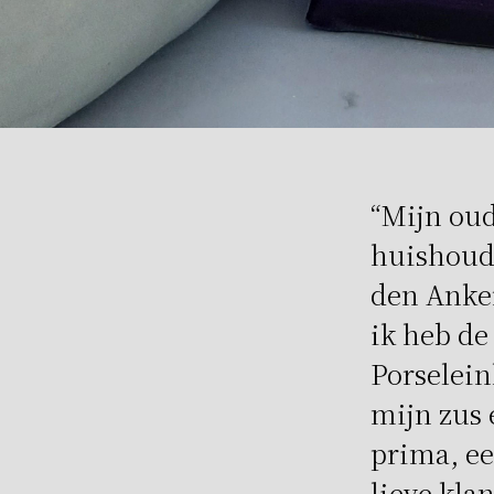
“Mijn oud
huishoude
den Anker
ik heb de
Porselein
mijn zus 
prima, ee
lieve kla