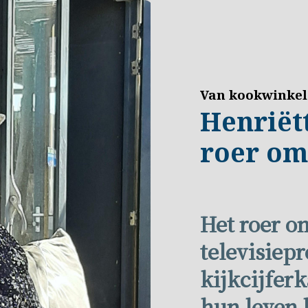
Van kookwinkel 
Henriët
roer 
Het roer o
televisie
kijkcijfer
hun leven 