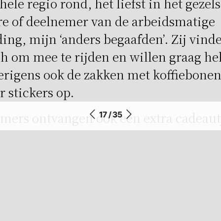
 hele regio rond, het liefst in het geze
re of deelnemer van de arbeidsmatige
ing, mijn ‘anders begaafden’. Zij vind
ch om mee te rijden en willen graag hel
erigens ook de zakken met koffiebonen
r stickers op.
mers ontvangen ook een extra cadeaut
17 / 35
g, verpakt door onze bijzondere bijrijde
koffiebestelling niet alleen lokaal, ma
ewoon dat ‘mijn anders begaafden’ volo
ht gelukkig zijn. Ook neem ik ze mee 