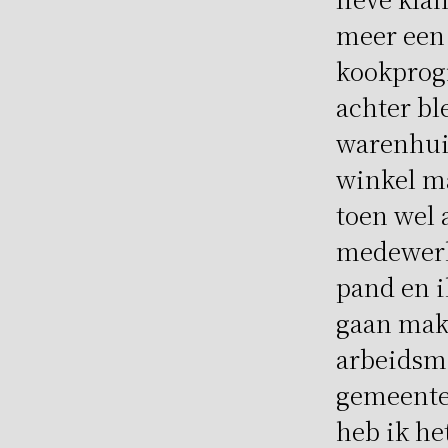
meer een 
kookprogr
achter bl
warenhuiz
winkel ma
toen wel
medewerke
pand en i
gaan mak
arbeidsma
gemeente 
heb ik he