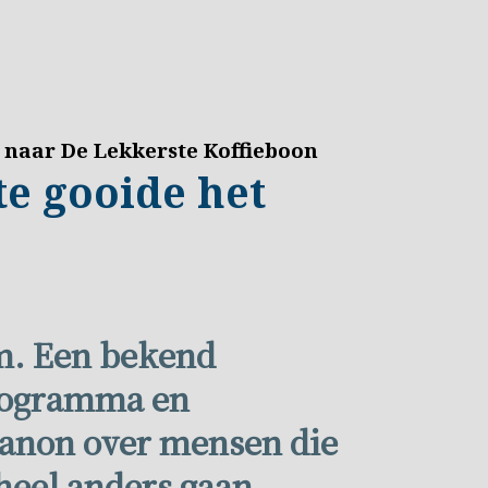
naar De Lekkerste Koffieboon
te gooide het
om
m. Een bekend
programma en
kanon over mensen die
heel anders gaan