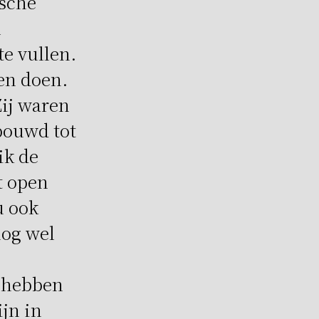
ische
l
te vullen.
en doen.
Zij waren
ebouwd tot
ik de
t open
u ook
nog wel
n hebben
jn in