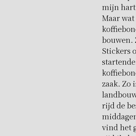
mijn hart
Maar wat 
koffiebon
bouwen. Z
Stickers 
startende
koffiebon
zaak. Zo 
landbouwa
rijd de b
middagen 
vind het 