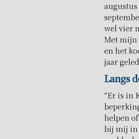
augustus
september
wel vier
Met mijn 
en het ko
jaar gele
Langs d
“Er is in
beperking
helpen of
bij mij i