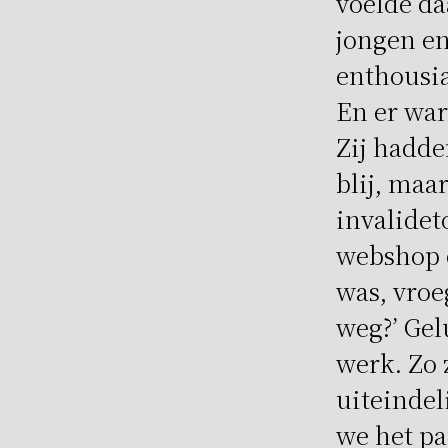
voelde da
jongen en
enthousia
En er war
Zij hadde
blij, maa
invalidet
webshop 
was, vroe
weg?’ Gel
werk. Zo 
uiteindel
we het pa