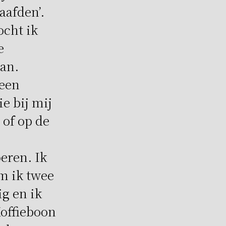
aafden’.
ocht ik
e
aan.
 een
e bij mij
 of op de
eren. Ik
em ik twee
g en ik
Koffieboon