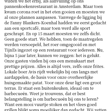
wilden we het erbij, als aanvulling op ons
pannenkoekenrestaurant in Amsterdam. Maar toen
kwam corona roet in het eten gooien en moesten we
al onze plannen aanpassen. Vanwege de ligging bij
de Fanny Blankers-Koenhal hadden we eerst gedacht
aan een sportcafé, maar toen werd alle sport
geschrapt. En op 15 maart moesten we zelfs dicht.
Geen goede start. We hebben, toen de maatregelen
werden versoepeld, het roer omgegooid en met
TijnEs ingezet op een restaurant voor iedereen. Nu,
bijna 5 jaar later, kunnen we zeggen: het is gelukt.
Onze gasten vinden bij ons een menukaart met
prettige prijzen. Alles is altijd vers, zelfs onze frites.
Lokale boer Avis rijdt wekelijks bij ons langs met
aardappelen, de basis voor onze overheerlijke
huisgemaakte patat. Voor onze deur ligt een groot
terras. Er staat een buitenkeuken, ideaal om te
barbecueën. Weet je trouwens, dat er best
belangstelling is om barbecueën bij ons te leren?
Want een mooi vuurtje stoken en het vlees goed
grillen blijkt soms moeilijker dan gedacht. Wij zetten