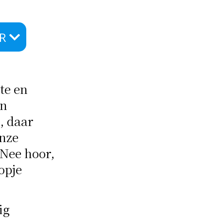
ER
te en
in
, daar
onze
 Nee hoor,
opje
ig