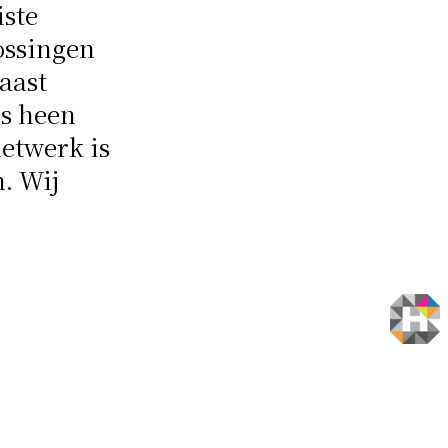
iste
ossingen
aast
ns heen
netwerk is
n. Wij