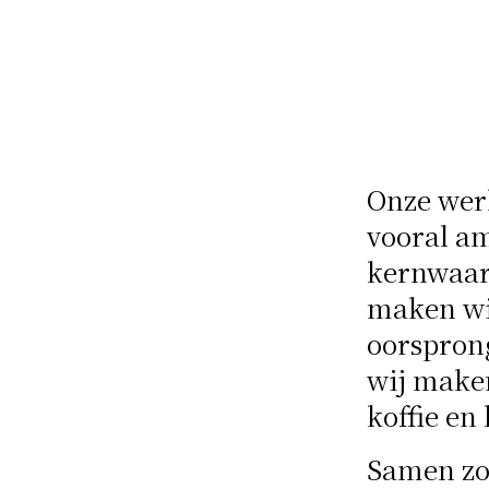
Onze werk
vooral am
kernwaard
maken wij
oorsprong
wij maken
koffie en 
Samen zo