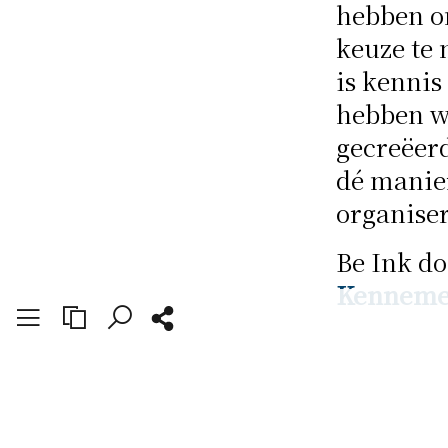
hebben o
keuze te 
is kennis
hebben w
gecreëerd
dé manier
organiser
Be Ink d
Kenneme