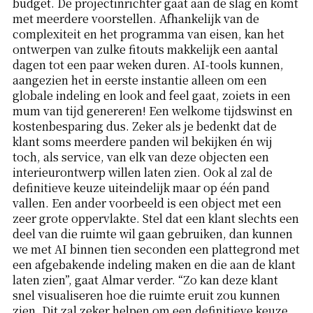
budget. De projectinrichter gaat aan de slag en komt
met meerdere voorstellen. Afhankelijk van de
complexiteit en het programma van eisen, kan het
ontwerpen van zulke fitouts makkelijk een aantal
dagen tot een paar weken duren. AI-tools kunnen,
aangezien het in eerste instantie alleen om een
globale indeling en look and feel gaat, zoiets in een
mum van tijd genereren! Een welkome tijdswinst en
kostenbesparing dus. Zeker als je bedenkt dat de
klant soms meerdere panden wil bekijken én wij
toch, als service, van elk van deze objecten een
interieurontwerp willen laten zien. Ook al zal de
definitieve keuze uiteindelijk maar op één pand
vallen. Een ander voorbeeld is een object met een
zeer grote oppervlakte. Stel dat een klant slechts een
deel van die ruimte wil gaan gebruiken, dan kunnen
we met AI binnen tien seconden een plattegrond met
een afgebakende indeling maken en die aan de klant
laten zien”, gaat Almar verder. “Zo kan deze klant
snel visualiseren hoe die ruimte eruit zou kunnen
zien. Dit zal zeker helpen om een definitieve keuze