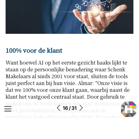
100% voor de klant
Want hoewel AI op het eerste gezicht haaks lijkt te
staan op de persoonlijke benadering waar Schenk
Makelaars al sinds 2001 voor staat, sluiten de tools
juist perfect aan bij hun visie. Almar: “Onze visie is
dat we 100% voor onze klant gaan, waarbij naast de
klant het vastgoed centraal staat. Door gebruik te
maken van AI-tools kunnen we onze diensten nog
16 / 31
meer personaliseren en aanpassen aan de
individuele behoeften van elke klant. Bovendien
maakt AI het mogelijk om sneller en nauwkeuriger
inzichten te verkrijgen in zijn of haar voorkeuren en
eisen, waardoor we nog beter kunnen anticiperen op