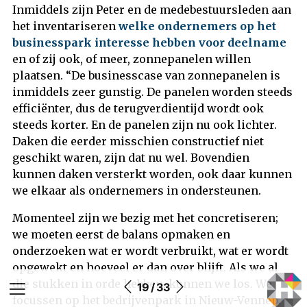
Inmiddels zijn Peter en de medebestuursleden aan
het inventariseren
welke ondernemers op het
businesspark interesse hebben voor deelname
en of zij ook, of meer, zonnepanelen willen
plaatsen. “De businesscase van zonnepanelen is
inmiddels zeer gunstig. De panelen worden steeds
efficiënter, dus de terugverdientijd wordt ook
steeds korter. En de panelen zijn nu ook lichter.
Daken die eerder misschien constructief niet
geschikt waren, zijn dat nu wel. Bovendien
kunnen daken versterkt worden, ook daar kunnen
we elkaar als ondernemers in ondersteunen.
Momenteel zijn we bezig met het concretiseren;
we moeten eerst de balans opmaken en
onderzoeken wat er wordt verbruikt, wat er wordt
opgewekt en hoeveel er dan over blijft. Als we al
die stukken in orde hebben, kunnen we los. We
19 / 33
focussen op het bedrijvenpark in Nieuw-Vennep.