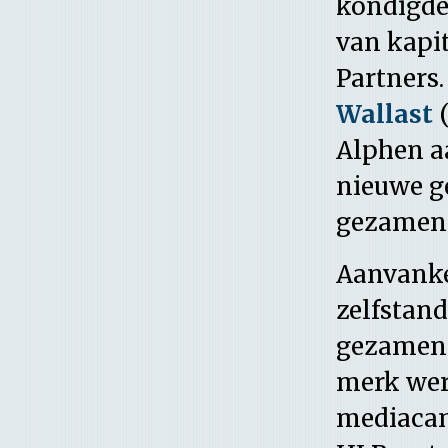
kondigde
van kapit
Partners.
Wallast
(
Alphen aa
nieuwe g
gezamenli
Aanvankel
zelfstand
gezamenl
merk werd
mediacam