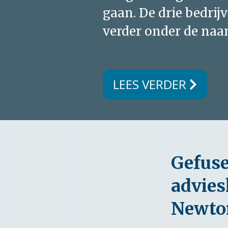
gaan. De drie bedri
verder onder de na
LEES VERDER
Gefuse
advies
Newto