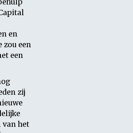
 behulp
Capital
en en
e zou een
et een
nog
eden zij
 nieuwe
elijke
 van het