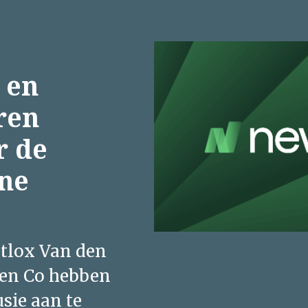
 en
ren
r de
ne
tlox Van den
en Co hebben
sie aan te