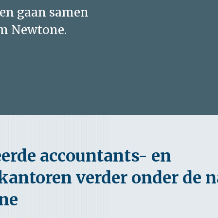
jven gaan samen
am Newtone.
erde accountants- en
kantoren verder onder de 
ne