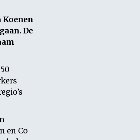
n Koenen
 gaan. De
naam
150
rkers
egio’s
en
n en Co