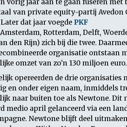
n vorig jaar aan te gaan fuseren met
aal van private equity-partij Avedon 
 Later dat jaar voegde
PKF
Amsterdam, Rotterdam, Delft, Woerd
n den Rijn) zich bij die twee. Daarme
ecombineerde organisatie ontstaan m
jke omzet van zo’n 130 miljoen euro.
ijk opereerden de drie organisaties 
ig en onder eigen naam, inmiddels tr
ijk naar buiten toe als Newtone. Dit
 medio april gelanceerd via een land
pagne. Newtone blijft deel uitmaken