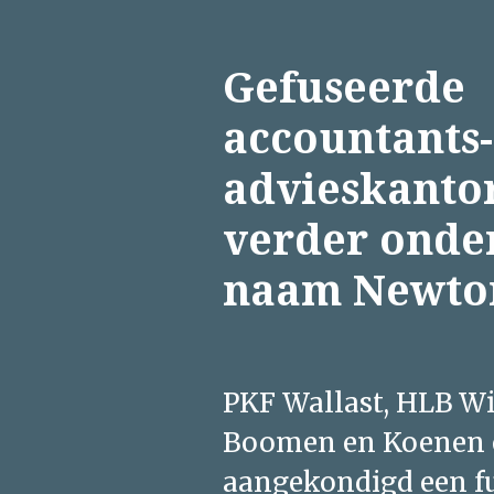
Overslaan
en
Gefuseerde
naar
de
accountants-
inhoud
gaan
advieskanto
verder onde
naam Newto
PKF Wallast, HLB Wi
Boomen en Koenen 
aangekondigd een fu