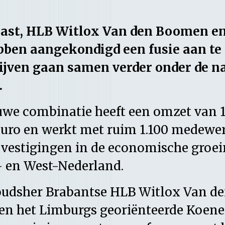
ast, HLB Witlox Van den Boomen e
bben aangekondigd een fusie aan te
rijven gaan samen verder onder de 
.
uwe combinatie heeft een omzet van 
euro en werkt met ruim 1.100 medewe
 vestigingen in de economische groeir
- en West-Nederland.
oudsher Brabantse HLB Witlox Van d
n het Limburgs georiënteerde Koene