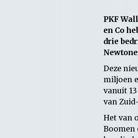
PKF Wall
en Co he
drie bed
Newtone
Deze nie
miljoen 
vanuit 13
van Zuid
Het van 
Boomen e