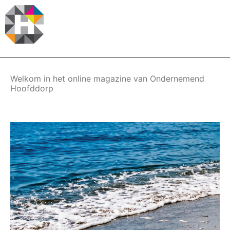
Overslaan
en
naar
de
inhoud
gaan
Welkom in het online magazine van Ondernemend
Hoofddorp