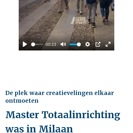
00:23
Play
Mute
Settings
PIP
Enter
fullscreen
De plek waar creatievelingen elkaar
ontmoeten
Master Totaalinrichting
was in Milaan