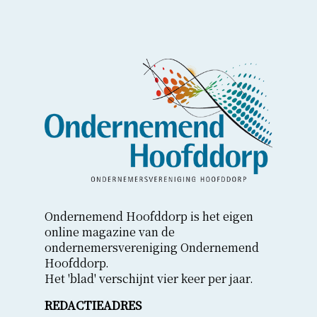
Overslaan
en
naar
de
inhoud
gaan
Ondernemend Hoofddorp is het eigen
online magazine van de
ondernemersvereniging Ondernemend
Hoofddorp.
Het 'blad' verschijnt vier keer per jaar.
REDACTIEADRES