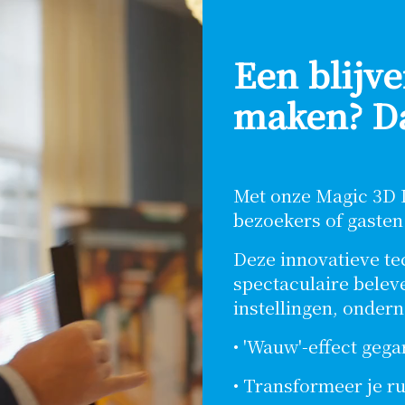
Een blijv
maken? Da
Met onze Magic 3D L
bezoekers of gasten
Deze innovatieve te
spectaculaire beleve
instellingen, onder
• 'Wauw'-effect geg
• Transformeer je r