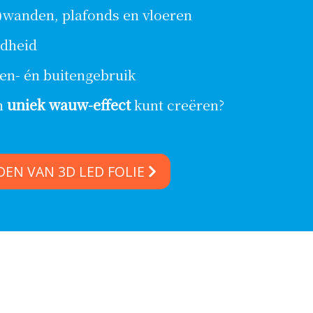
as)wanden, plafonds en vloeren
ndheid
nen- én buitengebruik
n
uniek wauw-effect
kunt creëren?
DEN VAN 3D LED FOLIE