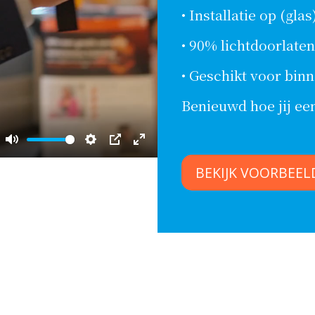
• Installatie op (gl
• 90% lichtdoorlate
• Geschikt voor bin
Benieuwd hoe jij ee
Mute
Settings
PIP
Enter
BEKIJK VOORBEEL
fullscreen