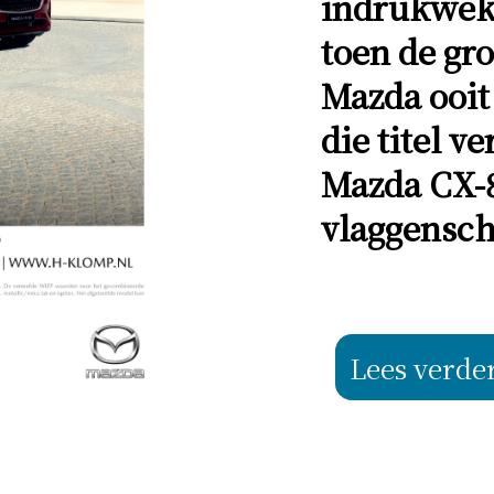
indrukwek
toen de gro
Mazda ooi
die titel ve
Mazda CX-8
vlaggensch
Lees verde