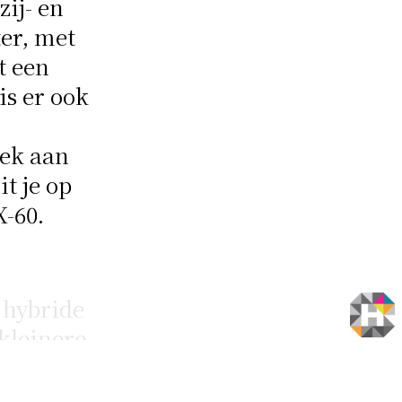
ij- en
er, met
t een
s er ook
lek aan
it je op
X-60.
 hybride
 kleinere
r
t prima