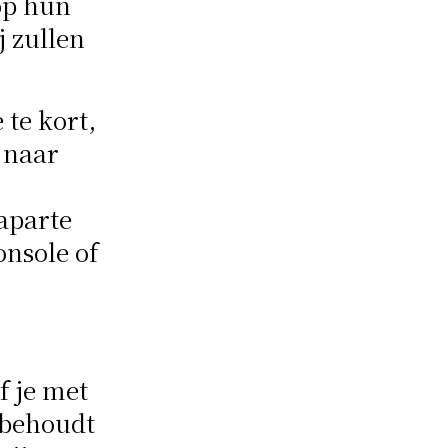
op hun
j zullen
te kort,
 naar
aparte
nsole of
f je met
 behoudt