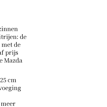
zinnen
trijen: de
 met de
f prijs
de Mazda
 25 cm
evoeging
r meer