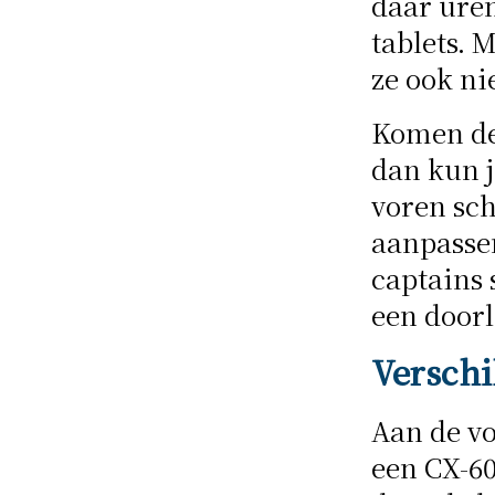
daar ure
tablets. 
ze ook nie
Komen de 
dan kun j
voren sc
aanpassen
captains
een doorl
Verschi
Aan de vo
een CX-60