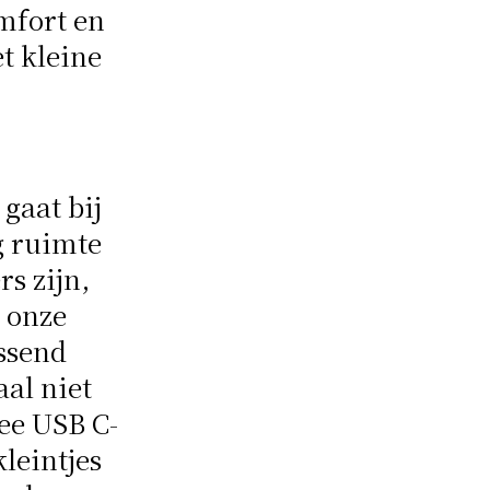
mfort en
t kleine
 gaat bij
g ruimte
rs zijn,
t onze
ssend
aal niet
wee USB C-
leintjes