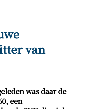
euwe
itter van
geleden was daar de
0, een