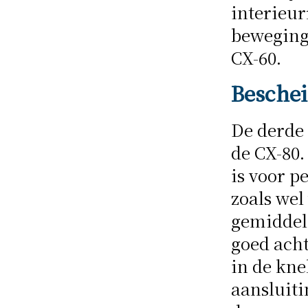
interieu
bewegings
CX-60.
Besche
De derde 
de CX-80.
is voor p
zoals wel
gemiddel
goed acht
in de kne
aansluiti