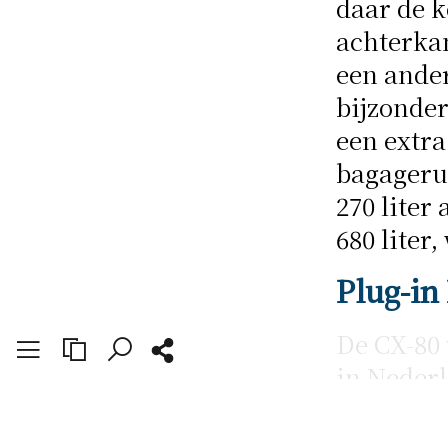
daar de k
achterkan
een ander
bijzonder
een extra
bagagerui
270 liter 
680 liter
Plug-in
De CX-80 
in Nederl
broer, de
viercilin