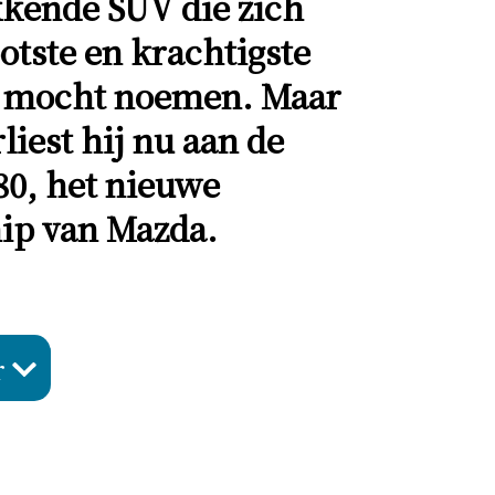
kende SUV die zich
otste en krachtigste
t mocht noemen. Maar
rliest hij nu aan de
0, het nieuwe
ip van Mazda.
r