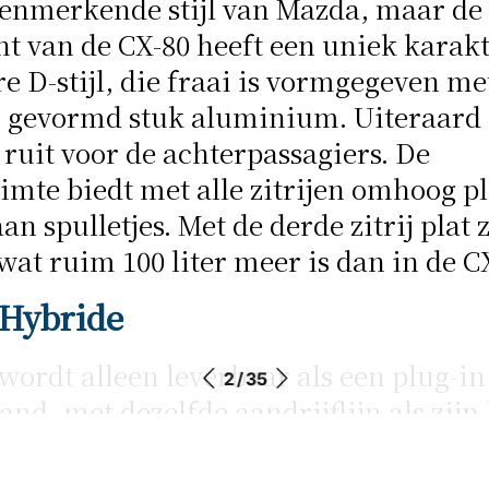
enmerkende stijl van Mazda, maar de z
t van de CX-80 heeft een uniek karakt
e D-stijl, die fraai is vormgegeven me
 gevormd stuk aluminium. Uiteraard i
 ruit voor de achterpassagiers. De
mte biedt met alle zitrijen omhoog p
aan spulletjes. Met de derde zitrij plat z
, wat ruim 100 liter meer is dan in de C
 Hybride
wordt alleen leverbaar als een plug-in
2 / 35
and, met dezelfde aandrijflijn als zijn
 CX-60. De combinatie van een 2,5-lite
der motor met een elektromotor lever